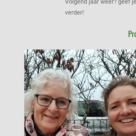
Volgend jaar weer? geef je
verder!
Pr