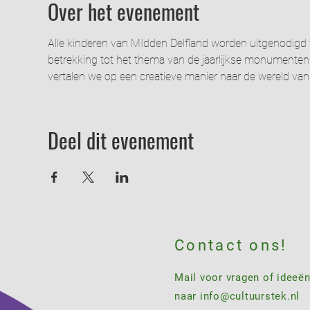
Over het evenement
Alle kinderen van MIdden Delfland worden uitgenodigd
betrekking tot het thema van de jaarlijkse monumentend
vertalen we op een creatieve manier naar de wereld van 
Deel dit evenement
Contact ons!
Mail voor vragen of ideeë
naar
info@cultuurstek.nl