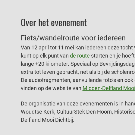
Over het evenement
Fiets/wandelroute voor iedereen
Van 12 april tot 11 mei kan iedereen deze tocht
kunt op elk punt van 
de route
 starten
en je hoeft
lange 
+
20 kilometer. Speciaal op Bevrijdingsda
extra tot leven gebracht, net als bij de scholenr
De audiofragmenten, aanvullende foto’s en ook ee
vinden op de website van 
Midden-Delfland Mooi 
De organisatie van deze evenementen is in hand
Woudtse Kerk, CultuurStek Den Hoorn, Historis
Delfland Mooi Dichtbij.